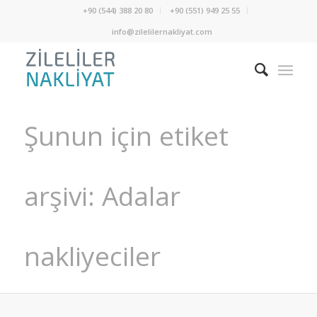
+90 (544) 388 20 80
+90 (551) 949 25 55
info@zilelilernakliyat.com
Şunun için etiket
arşivi: Adalar
nakliyeciler