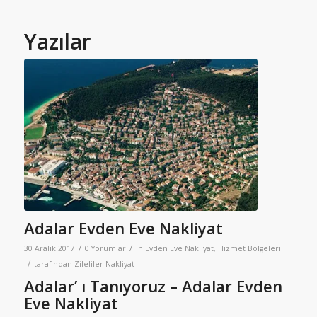
Yazılar
Adalar Evden Eve Nakliyat
/
/
30 Aralık 2017
0 Yorumlar
in
Evden Eve Nakliyat
,
Hizmet Bölgeleri
/
tarafından
Zileliler Nakliyat
Adalar’ ı Tanıyoruz – Adalar Evden
Eve Nakliyat