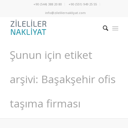
+90 (544) 388 20 80
+90 (551) 949 25 55
info@zilelilernakliyat.com
Şunun için etiket
arşivi: Başakşehir ofis
taşıma firması