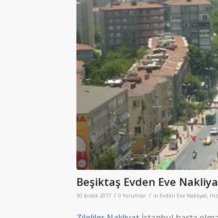
Beşiktaş Evden Eve Nakliya
/
/
30 Aralık 2017
0 Yorumlar
in
Evden Eve Nakliyat
,
Hiz
Zileliler Nakliyat
İstanbul başta olma