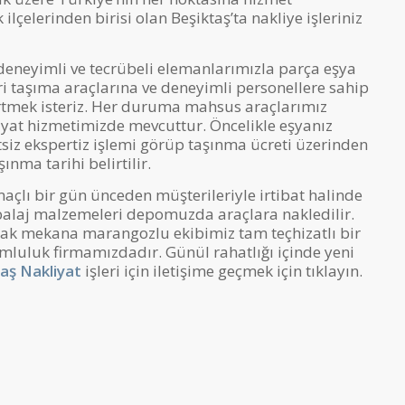
ilçelerinden birisi olan Beşiktaş’ta nakliye işleriniz
deneyimli ve tecrübeli elemanlarımızla parça eşya
eri taşıma araçlarına ve deneyimli personellere sahip
rtmek isteriz. Her duruma mahsus araçlarımız
yat hizmetimizde mevcuttur. Öncelikle eşyanız
tsiz ekspertiz işlemi görüp taşınma ücreti üzerinden
ınma tarihi belirtilir.
açlı bir gün ünceden müşterileriyle irtibat halinde
balaj malzemeleri depomuzda araçlara nakledilir.
ak mekana marangozlu ekibimiz tam teçhizatlı bir
umluluk firmamızdadır. Günül rahatlığı içinde yeni
aş Nakliyat
işleri için iletişime geçmek için tıklayın.