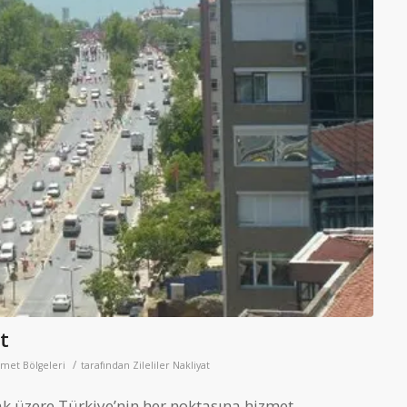
t
/
met Bölgeleri
tarafından
Zileliler Nakliyat
k üzere Türkiye’nin her noktasına hizmet