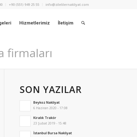
80
+90 (551) 949 25 55
info@zilelilernakliyat.com
eleri
Hizmetlerimiz
İletişim
a firmaları
SON YAZILAR
Beykoz Nakliyat
6 Haziran 2020 - 17:08
Kiralık Trakör
23 Şubat 2019 - 15:48
İstanbul Bursa Nakliyat