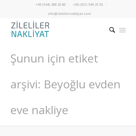
+90 (544) 388 20 80
+90 (551) 949 25 55
info@zilelilernakliyat.com
Şunun için etiket
arşivi: Beyoğlu evden
eve nakliye