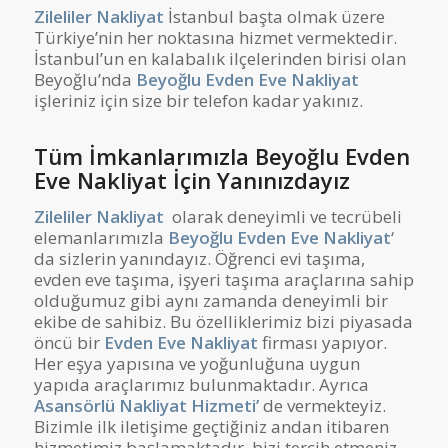
Zileliler Nakliyat
İstanbul başta olmak üzere
Türkiye’nin her noktasına hizmet vermektedir.
İstanbul’un en kalabalık ilçelerinden birisi olan
Beyoğlu’nda
Beyoğlu Evden Eve Nakliyat
işleriniz için size bir telefon kadar yakınız.
Tüm İmkanlarımızla Beyoğlu Evden
Eve Nakliyat İçin Yanınızdayız
Zileliler Nakliyat
olarak deneyimli ve tecrübeli
elemanlarımızla
Beyoğlu Evden Eve Nakliyat
‘
da sizlerin yanındayız. Öğrenci evi taşıma,
evden eve taşıma, işyeri taşıma araçlarına sahip
olduğumuz gibi aynı zamanda deneyimli bir
ekibe de sahibiz. Bu özelliklerimiz bizi piyasada
öncü bir
Evden Eve Nakliyat
firması yapıyor.
Her eşya yapısına ve yoğunluğuna uygun
yapıda araçlarımız bulunmaktadır. Ayrıca
Asansörlü Nakliyat Hizmeti’
de vermekteyiz.
Bizimle ilk iletişime geçtiğiniz andan itibaren
hizmetimiz başlamaktadır, bizi tercih etmeniz