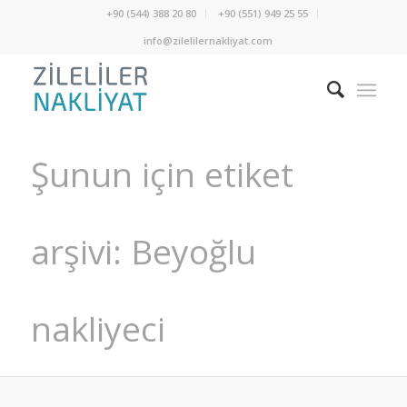
+90 (544) 388 20 80
+90 (551) 949 25 55
info@zilelilernakliyat.com
Şunun için etiket
arşivi: Beyoğlu
nakliyeci