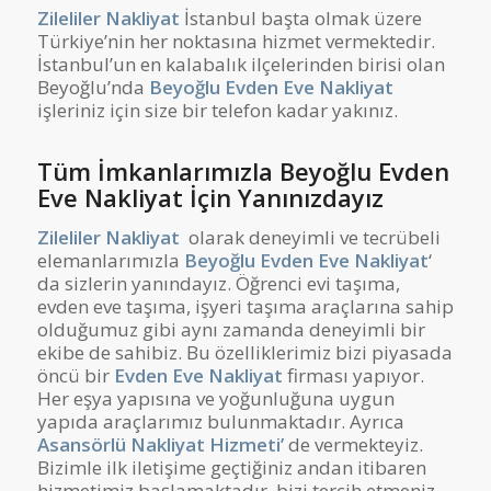
Zileliler Nakliyat
İstanbul başta olmak üzere
Türkiye’nin her noktasına hizmet vermektedir.
İstanbul’un en kalabalık ilçelerinden birisi olan
Beyoğlu’nda
Beyoğlu Evden Eve Nakliyat
işleriniz için size bir telefon kadar yakınız.
Tüm İmkanlarımızla Beyoğlu Evden
Eve Nakliyat İçin Yanınızdayız
Zileliler Nakliyat
olarak deneyimli ve tecrübeli
elemanlarımızla
Beyoğlu Evden Eve Nakliyat
‘
da sizlerin yanındayız. Öğrenci evi taşıma,
evden eve taşıma, işyeri taşıma araçlarına sahip
olduğumuz gibi aynı zamanda deneyimli bir
ekibe de sahibiz. Bu özelliklerimiz bizi piyasada
öncü bir
Evden Eve Nakliyat
firması yapıyor.
Her eşya yapısına ve yoğunluğuna uygun
yapıda araçlarımız bulunmaktadır. Ayrıca
Asansörlü Nakliyat Hizmeti’
de vermekteyiz.
Bizimle ilk iletişime geçtiğiniz andan itibaren
hizmetimiz başlamaktadır, bizi tercih etmeniz