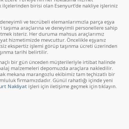
ilçelerinden birisi olan Esenyurt’de nakliye işleriniz
deneyimli ve tecrübeli elemanlarımızla parça eşya
eri taşıma araçlarına ve deneyimli personellere sahip
rtmek isteriz. Her duruma mahsus araçlarımız
yat hizmetimizde mevcuttur. Öncelikle eşyanız
tsiz ekspertiz işlemi görüp taşınma ücreti üzerinden
ınma tarihi belirtilir.
açlı bir gün ünceden müşterileriyle irtibat halinde
balaj malzemeleri depomuzda araçlara nakledilir.
ak mekana marangozlu ekibimiz tam teçhizatlı bir
umluluk firmamızdadır. Günül rahatlığı içinde yeni
urt Nakliyat
işleri için iletişime geçmek için tıklayın.