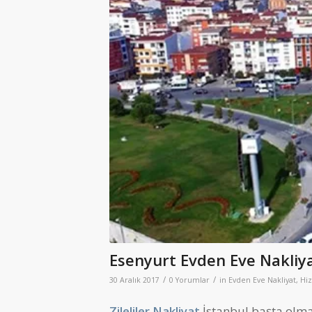
Esenyurt Evden Eve Nakliy
/
/
30 Aralık 2017
0 Yorumlar
in
Evden Eve Nakliyat
,
Hiz
Zileliler Nakliyat
İstanbul başta olma