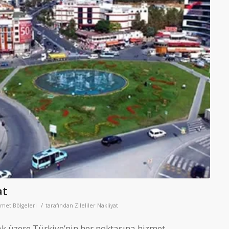
at
/
met Bölgeleri
tarafından
Zileliler Nakliyat
k üzere Türkiye’nin her noktasına hizmet