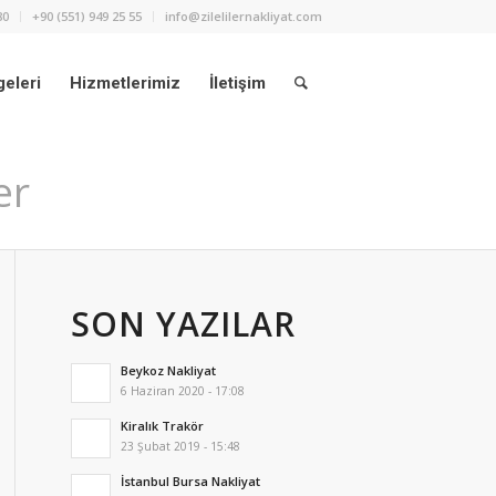
80
+90 (551) 949 25 55
info@zilelilernakliyat.com
eleri
Hizmetlerimiz
İletişim
er
SON YAZILAR
Beykoz Nakliyat
6 Haziran 2020 - 17:08
Kiralık Trakör
23 Şubat 2019 - 15:48
İstanbul Bursa Nakliyat