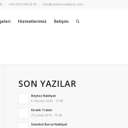
80
+90 (551) 949 25 55
info@zilelilernakliyat.com
eleri
Hizmetlerimiz
İletişim
SON YAZILAR
Beykoz Nakliyat
6 Haziran 2020 - 17:08
Kiralık Trakör
23 Şubat 2019 - 15:48
İstanbul Bursa Nakliyat