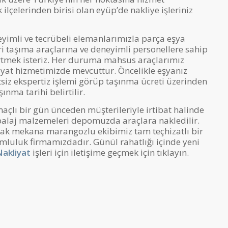
ilçelerinden birisi olan eyüp’de nakliye işleriniz
yimli ve tecrübeli elemanlarımızla parça eşya
eri taşıma araçlarına ve deneyimli personellere sahip
rtmek isteriz. Her duruma mahsus araçlarımız
yat hizmetimizde mevcuttur. Öncelikle eşyanız
tsiz ekspertiz işlemi görüp taşınma ücreti üzerinden
ınma tarihi belirtilir.
açlı bir gün ünceden müşterileriyle irtibat halinde
balaj malzemeleri depomuzda araçlara nakledilir.
ak mekana marangozlu ekibimiz tam teçhizatlı bir
umluluk firmamızdadır. Günül rahatlığı içinde yeni
Nakliyat
işleri için iletişime geçmek için tıklayın.