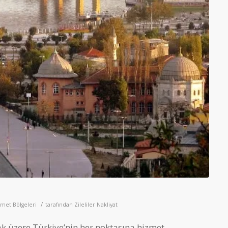
/
met Bölgeleri
tarafından
Zileliler Nakliyat
k üzere Türkiye’nin her noktasına hizmet