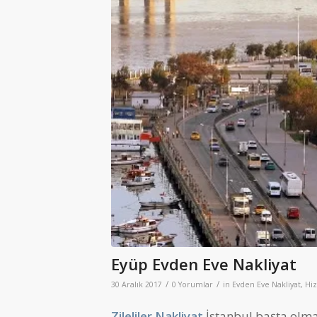
Eyüp Evden Eve Nakliyat
/
/
30 Aralık 2017
0 Yorumlar
in
Evden Eve Nakliyat
,
Hiz
Zileliler Nakliyat
İstanbul başta olma