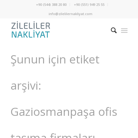
+90 (544) 388 20 80
+90 (551) 949 25 55
info@zilelilernakliyat.com
Şunun için etiket
arşivi:
Gaziosmanpaşa ofis
taşıma firmaları