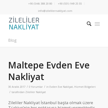
+90 (544) 388 20 80
+90 (551) 949 25 55
info@zilelilernakliyat.com
Blog
Maltepe Evden Eve
Nakliyat
/
/
30 Aralık 2017
0 Yorumlar
in
Evden Eve Nakliyat
,
Hizmet Bölgeleri
/
tarafından
Zileliler Nakliyat
Zileliler Nakliyat İstanbul başta olmak üzere
Türkiye’nin her noktasına hizmet vermektedir.