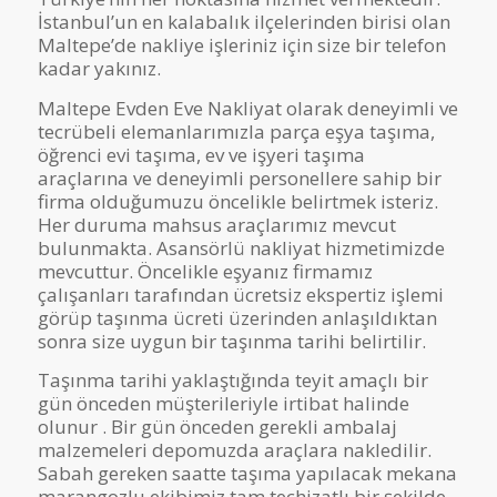
İstanbul’un en kalabalık ilçelerinden birisi olan
Maltepe’de nakliye işleriniz için size bir telefon
kadar yakınız.
Maltepe Evden Eve Nakliyat olarak deneyimli ve
tecrübeli elemanlarımızla parça eşya taşıma,
öğrenci evi taşıma, ev ve işyeri taşıma
araçlarına ve deneyimli personellere sahip bir
firma olduğumuzu öncelikle belirtmek isteriz.
Her duruma mahsus araçlarımız mevcut
bulunmakta. Asansörlü nakliyat hizmetimizde
mevcuttur. Öncelikle eşyanız firmamız
çalışanları tarafından ücretsiz ekspertiz işlemi
görüp taşınma ücreti üzerinden anlaşıldıktan
sonra size uygun bir taşınma tarihi belirtilir.
Taşınma tarihi yaklaştığında teyit amaçlı bir
gün önceden müşterileriyle irtibat halinde
olunur . Bir gün önceden gerekli ambalaj
malzemeleri depomuzda araçlara nakledilir.
Sabah gereken saatte taşıma yapılacak mekana
marangozlu ekibimiz tam teçhizatlı bir şekilde