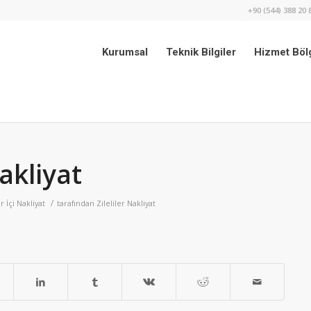
+90 (544) 388 20 
Kurumsal
Teknik Bilgiler
Hizmet Bölg
akliyat
/
r İçi Nakliyat
tarafından
Zileliler Nakliyat