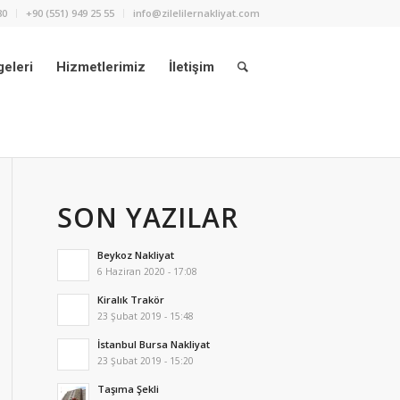
80
+90 (551) 949 25 55
info@zilelilernakliyat.com
eleri
Hizmetlerimiz
İletişim
SON YAZILAR
Beykoz Nakliyat
6 Haziran 2020 - 17:08
Kiralık Trakör
23 Şubat 2019 - 15:48
İstanbul Bursa Nakliyat
23 Şubat 2019 - 15:20
Taşıma Şekli