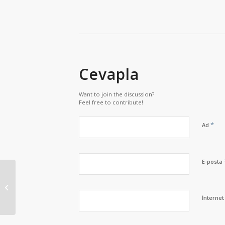
Cevapla
Want to join the discussion?
Feel free to contribute!
*
Ad
E-posta
Çekmeköy Göztepe Nakliyat
İnternet 