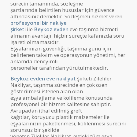
sürecin tamamında, sözleşme
şartlarında belirtilen hususlar için güvence
altındasınız demektir. Sözleşmeli hizmet veren
profesyonel bir nakliye
şirketi
ile
Beykoz
evden
eve taşınma hizmeti
almanın avantajı, hiçbir süreçte kafanızda soru
işareti olmamasıdır.
Eşyalarınızın güvenliği, taşınma günü için
belirlenen takvim ve operasyonun yönetimi, her
anlamda deneyimli
personeller tarafından yürütülmektedir.
Beykoz evden eve nakliyat
şirketi Zileliler
Nakliyat, taşınma sürecinde en çok özen
gösterilmesi istenen alan olan
eşya ambalajlama ve kolileme konusunda
profesyonel bir hizmet kalitesine sahiptir.
Avrupadan ithal edilmiş greft
kağıtlar, koruyucu plastik malzemeler ile
eşyalarınızın paketlenmesi, kolilenmesi sürecini
sorunsuz bir şekilde
yöneten Zileliler Nakliyat, evdeki tüm eşya