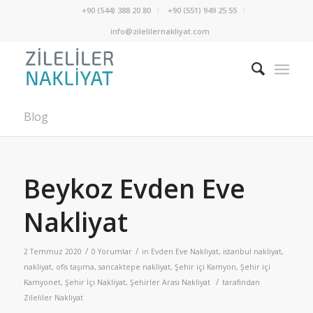
+90 (544) 388 20 80
+90 (551) 949 25 55
info@zilelilernakliyat.com
Blog
Beykoz Evden Eve
Nakliyat
/
/
2 Temmuz 2020
0 Yorumlar
in
Evden Eve Nakliyat
,
istanbul nakliyat
,
nakliyat
,
ofis taşıma
,
sancaktepe nakliyat
,
Şehir içi Kamyon
,
Şehir içi
/
Kamyonet
,
Şehir İçi Nakliyat
,
Şehirler Arası Nakliyat
tarafından
Zileliler Nakliyat