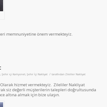
şteri memnuniyetine önem vermekteyiz.
t
/
t
,
Şehir içi Kamyonet
,
Şehir İçi Nakliyat
tarafından
Zileliler Nakliyat
larak hizmet vermekteyiz. Zileliler Nakliyat
rak siz değerli müşterilerin talepleri doğrultusunda
 altına almak için bize ulaşın.