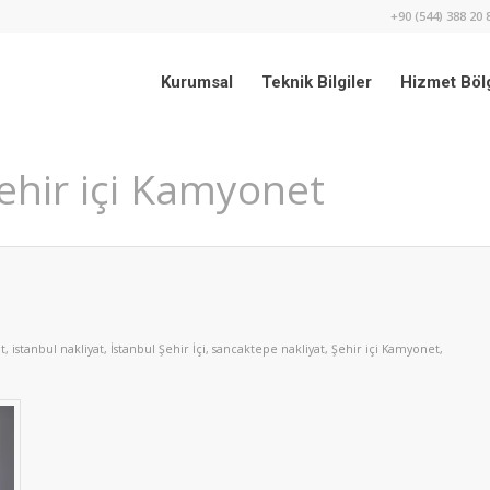
+90 (544) 388 20 
Kurumsal
Teknik Bilgiler
Hizmet Bölg
Şehir içi Kamyonet
t
,
istanbul nakliyat
,
İstanbul Şehir İçi
,
sancaktepe nakliyat
,
Şehir içi Kamyonet
,