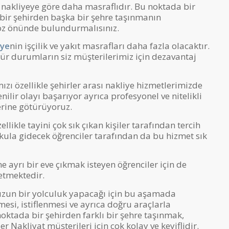
çi nakliyeye göre daha masraflıdır. Bu noktada bir
e bir şehirden başka bir şehre taşınmanın
göz önünde bulundurmalısınız.
iye
nin işçilik ve yakıt masrafları daha fazla olacaktır.
tür durumların siz müşterilerimiz için dezavantaj
ızı özellikle şehirler arası nakliye hizmetlerimizde
lir olayı başarıyor ayrıca profesyonel ve nitelikli
erine götürüyoruz.
ellikle tayini çok sık çıkan kişiler tarafından tercih
kula gidecek öğrenciler tarafından da bu hizmet sık
 ayrı bir eve çıkmak isteyen öğrenciler için de
etmektedir.
a uzun bir yolculuk yapacağı için bu aşamada
esi, istiflenmesi ve ayrıca doğru araçlarla
oktada bir şehirden farklı bir şehre taşınmak,
 Nakliyat müşterileri için çok kolay ve keyiflidir.