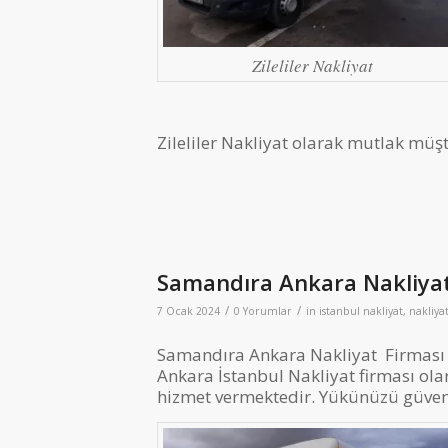
Zileliler Nakliyat
Zileliler Nakliyat olarak mutlak mü
Samandıra Ankara Nakliya
/
/
7 Ocak 2024
0 Yorumlar
in
istanbul nakliyat
,
nakliya
Samandıra Ankara Nakliyat Firması O
Ankara İstanbul Nakliyat firması ola
hizmet vermektedir. Yükünüzü güvence