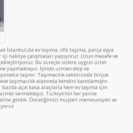
ak İstanbul,da ev taşıma, ofis taşıma, parça eşya
ir içi nakliye çalışmaları yapıyoruz .Uzun mesafe ve
çekleştiriyoruz. Bu süreçte sizlere uygun ücret
leme yapmaktayız. İşinde uzman ekip ve
syonelce taşınır. Taşımacılık sektöründe birçok
ve taşımacılık alanında kendini kanıtlamıştır.
l bazda açık kasa araçlarla hem ev taşıma için
 hizmet vermekteyiz. Türkiye’nin her yerine
haline geldik. Önceliğimizi müşteri memnuniyeti ve
iyoruz