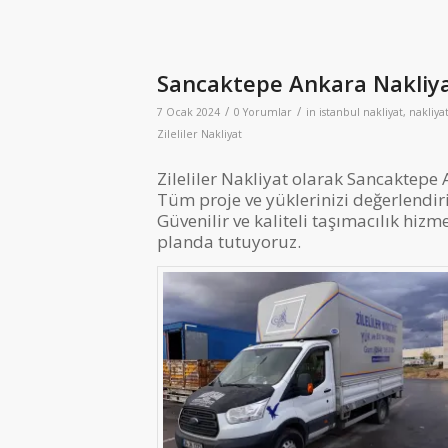
Sancaktepe Ankara Nakliy
/
/
7 Ocak 2024
0 Yorumlar
in
istanbul nakliyat
,
nakliya
Zileliler Nakliyat
Zileliler Nakliyat olarak Sancaktep
Tüm proje ve yüklerinizi değerlendir
Güvenilir ve kaliteli taşımacılık hiz
planda tutuyoruz.