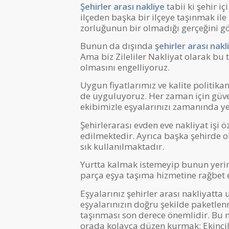
Şehirler arası nakliye
tabii ki şehir i
ilçeden başka bir ilçeye taşınmak il
zorluğunun bir olmadığı gerçeğini 
Bunun da dışında
şehirler arası nakl
Ama biz Zileliler Nakliyat olarak bu 
olmasını engelliyoruz.
Uygun fiyatlarımız ve kalite politikam
de uyguluyoruz. Her zaman için güveni
ekibimizle eşyalarınızı zamanında y
Şehirlerarası evden eve nakliyat işi öz
edilmektedir. Ayrıca başka şehirde o
sık kullanılmaktadır.
Yurtta kalmak istemeyip bunun yerine
parça eşya taşıma hizmetine rağbet 
Eşyalarınız şehirler arası nakliyatt
eşyalarınızın doğru şekilde paketlenm
taşınması son derece önemlidir. Bu n
orada kolayca düzen kurmak; Ekinciler