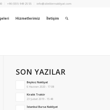
80
+90 (551) 949 25 55
info@zilelilernakliyat.com
eleri
Hizmetlerimiz
İletişim
SON YAZILAR
Beykoz Nakliyat
6 Haziran 2020 - 17:08
Kiralık Trakör
23 Şubat 2019 - 15:48
İstanbul Bursa Nakliyat