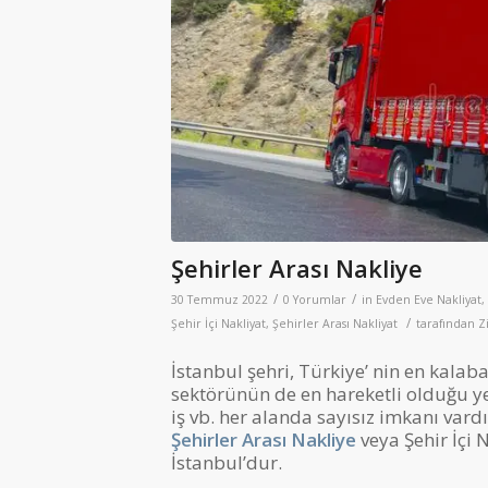
Şehirler Arası Nakliye
/
/
30 Temmuz 2022
0 Yorumlar
in
Evden Eve Nakliyat
,
/
Şehir İçi Nakliyat
,
Şehirler Arası Nakliyat
tarafından
Z
İstanbul şehri, Türkiye’ nin en kalab
sektörünün de en hareketli olduğu yer
iş vb. her alanda sayısız imkanı var
Şehirler Arası Nakliye
veya Şehir İçi
İstanbul’dur.