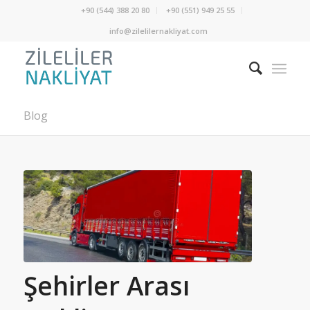
+90 (544) 388 20 80
+90 (551) 949 25 55
info@zilelilernakliyat.com
Blog
Şehirler Arası