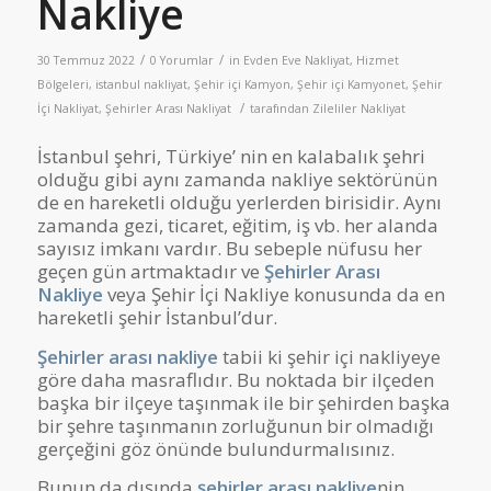
Nakliye
/
/
30 Temmuz 2022
0 Yorumlar
in
Evden Eve Nakliyat
,
Hizmet
Bölgeleri
,
istanbul nakliyat
,
Şehir içi Kamyon
,
Şehir içi Kamyonet
,
Şehir
/
İçi Nakliyat
,
Şehirler Arası Nakliyat
tarafından
Zileliler Nakliyat
İstanbul şehri, Türkiye’ nin en kalabalık şehri
olduğu gibi aynı zamanda nakliye sektörünün
de en hareketli olduğu yerlerden birisidir. Aynı
zamanda gezi, ticaret, eğitim, iş vb. her alanda
sayısız imkanı vardır. Bu sebeple nüfusu her
geçen gün artmaktadır ve
Şehirler Arası
Nakliye
veya Şehir İçi Nakliye konusunda da en
hareketli şehir İstanbul’dur.
Şehirler arası nakliye
tabii ki şehir içi nakliyeye
göre daha masraflıdır. Bu noktada bir ilçeden
başka bir ilçeye taşınmak ile bir şehirden başka
bir şehre taşınmanın zorluğunun bir olmadığı
gerçeğini göz önünde bulundurmalısınız.
Bunun da dışında
şehirler arası nakliye
nin