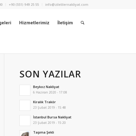
80
+90 (551) 949 25 55
info@zilelilernakliyat.com
eleri
Hizmetlerimiz
İletişim
SON YAZILAR
Beykoz Nakliyat
6 Haziran 2020 - 17:08
Kiralık Trakör
23 Şubat 2019 - 15:48
İstanbul Bursa Nakliyat
23 Şubat 2019 - 15:20
Taşıma Şekli