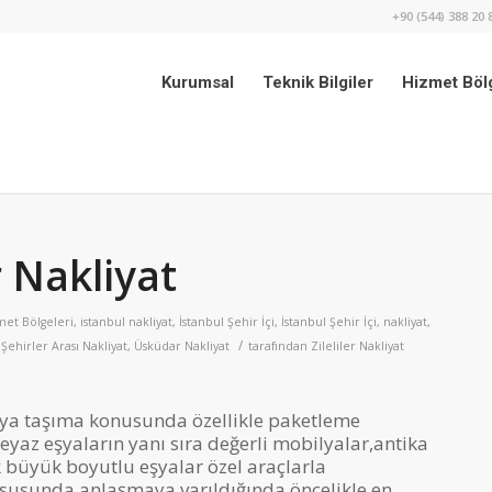
+90 (544) 388 20 
Kurumsal
Teknik Bilgiler
Hizmet Bölg
 Nakliyat
met Bölgeleri
,
istanbul nakliyat
,
İstanbul Şehir İçi
,
İstanbul Şehir İçi
,
nakliyat
,
/
,
Şehirler Arası Nakliyat
,
Üsküdar Nakliyat
tarafından
Zileliler Nakliyat
ya taşıma konusunda özellikle paketleme
eyaz eşyaların yanı sıra değerli mobilyalar,antika
 büyük boyutlu eşyalar özel araçlarla
susunda anlaşmaya varıldığında öncelikle en