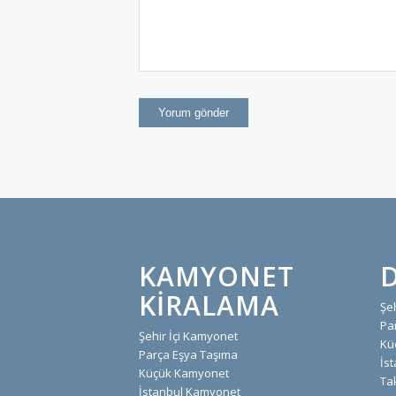
KAMYONET
KIRALAMA
Şe
Pa
Şehir İçi Kamyonet
Kü
Parça Eşya Taşıma
İs
Küçük Kamyonet
Ta
İstanbul Kamyonet