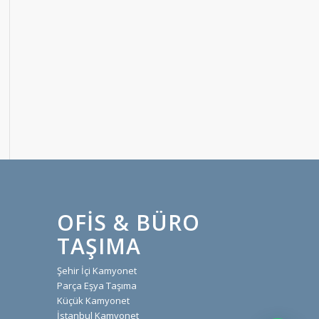
OFIS & BÜRO
TAŞIMA
Şehir İçi Kamyonet
Parça Eşya Taşıma
Küçük Kamyonet
İstanbul Kamyonet