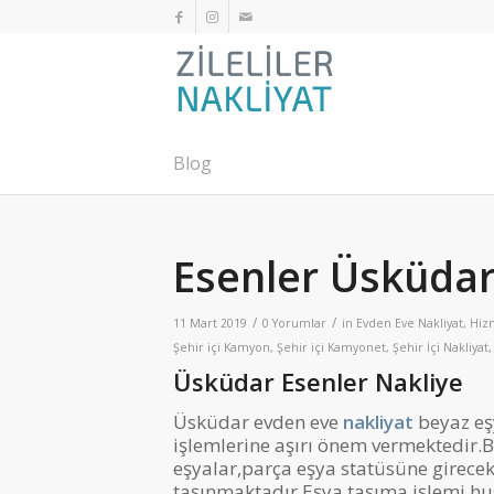
Blog
Esenler Üsküdar
/
/
11 Mart 2019
0 Yorumlar
in
Evden Eve Nakliyat
,
Hiz
Şehir içi Kamyon
,
Şehir içi Kamyonet
,
Şehir İçi Nakliyat
Üsküdar Esenler Nakliye
Üsküdar evden eve
nakliyat
beyaz eş
işlemlerine aşırı önem vermektedir.B
eşyalar,parça eşya statüsüne girecek
taşınmaktadır.Eşya taşıma işlemi hu