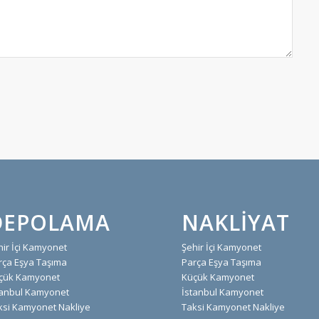
DEPOLAMA
NAKLIYAT
hir İçi Kamyonet
Şehir İçi Kamyonet
rça Eşya Taşıma
Parça Eşya Taşıma
çük Kamyonet
Küçük Kamyonet
tanbul Kamyonet
İstanbul Kamyonet
ksi Kamyonet Nakliye
Taksi Kamyonet Nakliye