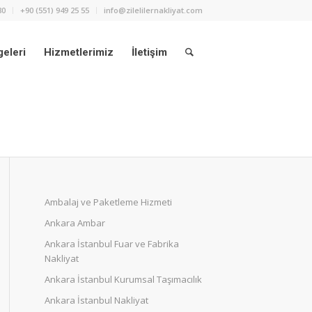
80
+90 (551) 949 25 55
info@zilelilernakliyat.com
eleri
Hizmetlerimiz
İletişim
Ambalaj ve Paketleme Hizmeti
Ankara Ambar
Ankara İstanbul Fuar ve Fabrika
Nakliyat
Ankara İstanbul Kurumsal Taşımacılık
Ankara İstanbul Nakliyat