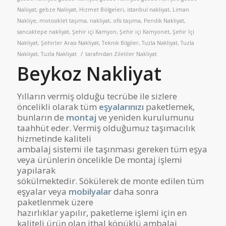
Naliiyat
,
gebze Naliiyat
,
Hizmet Bölgeleri
,
istanbul nakliyat
,
Liman
Nakliye
,
motosiklet taşıma
,
nakliyat
,
ofis taşıma
,
Pendik Nakliyat
,
sancaktepe nakliyat
,
Şehir içi Kamyon
,
Şehir içi Kamyonet
,
Şehir İçi
Nakliyat
,
Şehirler Arası Nakliyat
,
Teknik Bilgiler
,
Tuzla Nakliyat
,
Tuzla
/
Nakliyat
,
Tuzla Nakliyat
tarafından
Zileliler Nakliyat
Beykoz Nakliyat
Yılların vermiş olduğu tecrübe ile sizlere
öncelikli olarak tüm
eşyalarınızı
paketlemek,
bunların de
montaj
ve yeniden kurulumunu
taahhüt eder. Vermiş olduğumuz taşımacılık
hizmetinde kaliteli
ambalaj sistemi ile taşınması gereken tüm eşya
veya ürünlerin öncelikle De montaj işlemi
yapılarak
sökülmektedir. Sökülerek de monte edilen tüm
eşyalar veya
mobilyalar
daha sonra
paketlenmek üzere
hazırlıklar yapılır, paketleme işlemi için en
kaliteli ürün olan ithal köpüklü ambalaj