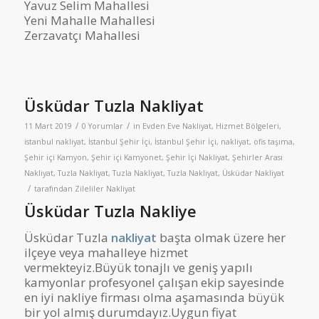
Yavuz Selim Mahallesi
Yeni Mahalle Mahallesi
Zerzavatçı Mahallesi
Üsküdar Tuzla Nakliyat
/
/
11 Mart 2019
0 Yorumlar
in
Evden Eve Nakliyat
,
Hizmet Bölgeleri
,
istanbul nakliyat
,
İstanbul Şehir İçi
,
İstanbul Şehir İçi
,
nakliyat
,
ofis taşıma
,
Şehir içi Kamyon
,
Şehir içi Kamyonet
,
Şehir İçi Nakliyat
,
Şehirler Arası
Nakliyat
,
Tuzla Nakliyat
,
Tuzla Nakliyat
,
Tuzla Nakliyat
,
Üsküdar Nakliyat
/
tarafından
Zileliler Nakliyat
Üsküdar Tuzla Nakliye
Üsküdar Tuzla
nakliyat
başta olmak üzere her
ilçeye veya mahalleye hizmet
vermekteyiz.Büyük tonajlı ve geniş yapılı
kamyonlar profesyonel çalışan ekip sayesinde
en iyi nakliye firması olma aşamasında büyük
bir yol almış durumdayız.Uygun fiyat