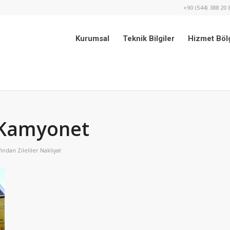
+90 (544) 388 20 
Kurumsal
Teknik Bilgiler
Hizmet Bölg
i Kamyonet
fından
Zileliler Nakliyat