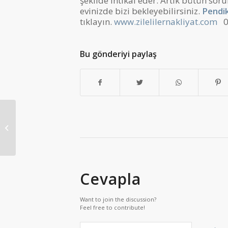
şekilde intikal eder. Artık bütün sor
evinizde bizi bekleyebilirsiniz.
Pendi
tıklayın.
www.zilelilernakliyat.com
0
Bu gönderiyi paylaş
Anadolu Yakası Kamyonet Nakliye
Cevapla
Want to join the discussion?
Feel free to contribute!