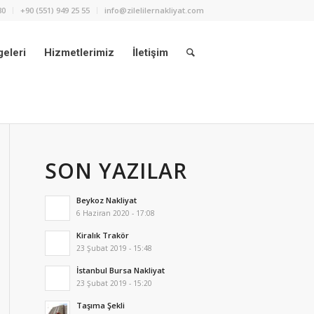
80
+90 (551) 949 25 55
info@zilelilernakliyat.com
eleri
Hizmetlerimiz
İletişim
SON YAZILAR
Beykoz Nakliyat
6 Haziran 2020 - 17:08
Kiralık Trakör
23 Şubat 2019 - 15:48
İstanbul Bursa Nakliyat
23 Şubat 2019 - 15:20
Taşıma Şekli