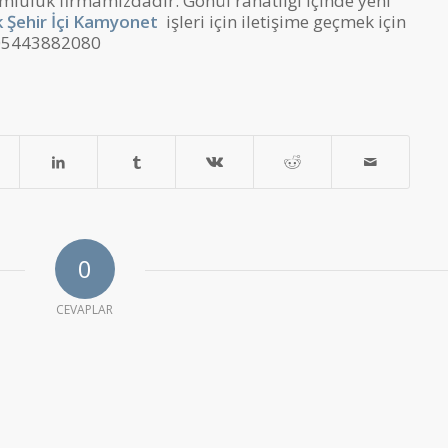
umluluk firmamızdadır. Gönül rahatlığı içinde yeni
k Şehir İçi Kamyonet
işleri için iletişime geçmek için
5443882080
0
CEVAPLAR