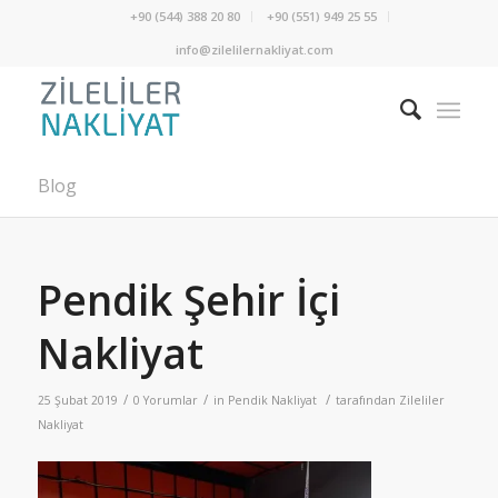
+90 (544) 388 20 80
+90 (551) 949 25 55
info@zilelilernakliyat.com
Blog
Pendik Şehir İçi
Nakliyat
/
/
/
25 Şubat 2019
0 Yorumlar
in
Pendik Nakliyat
tarafından
Zileliler
Nakliyat