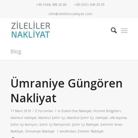
+90 (544) 388 20 80
+90 (551) 949 25 55
info@zilelilernakliyat.com
Blog
Ümraniye Güngören
Nakliyat
/
/
11 Mart 2019
0 Yorumlar
in
Evden Eve Nakliyat
,
Hizmet Bölgeleri
,
istanbul nakliyat
,
İstanbul Şehir İçi
,
İstanbul Şehir İçi
,
nakliyat
,
ofis taşıma
,
Şehir içi Kamyon
,
Şehir içi Kamyonet
,
Şehir İçi Nakliyat
,
Şehirler Arası
/
Nakliyat
,
Ümraniye Nakliyat
tarafından
Zileliler Nakliyat