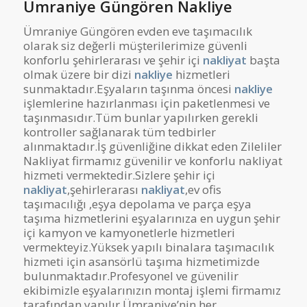
Ümraniye Güngören Nakliye
Ümraniye Güngören evden eve taşımacılık
olarak siz değerli müşterilerimize güvenli
konforlu şehirlerarası ve şehir içi
nakliyat
başta
olmak üzere bir dizi
nakliye
hizmetleri
sunmaktadır.Eşyaların taşınma öncesi
nakliye
işlemlerine hazırlanması için paketlenmesi ve
taşınmasıdır.Tüm bunlar yapılırken gerekli
kontroller sağlanarak tüm tedbirler
alınmaktadır.İş güvenliğine dikkat eden Zileliler
Nakliyat firmamız güvenilir ve konforlu nakliyat
hizmeti vermektedir.Sizlere şehir içi
nakliyat
,şehirlerarası
nakliyat
,ev ofis
taşımacılığı ,eşya depolama ve parça eşya
taşıma hizmetlerini eşyalarınıza en uygun şehir
içi kamyon ve kamyonetlerle hizmetleri
vermekteyiz.Yüksek yapılı binalara taşımacılık
hizmeti için asansörlü taşıma hizmetimizde
bulunmaktadır.Profesyonel ve güvenilir
ekibimizle eşyalarınızın montaj işlemi firmamız
tarafından yapılır.Ümraniye’nin her